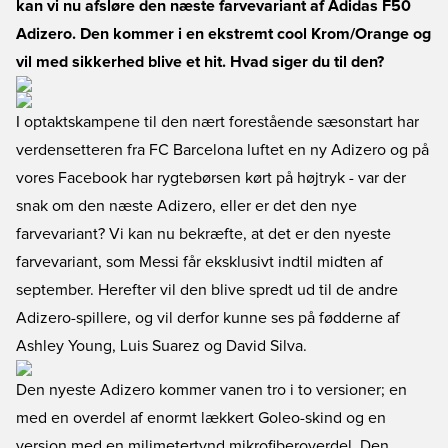
kan vi nu afsløre den næste farvevariant af Adidas F50
Adizero. Den kommer i en ekstremt cool Krom/Orange og
vil med sikkerhed blive et hit. Hvad siger du til den?
I optaktskampene til den nært forestående sæsonstart har
verdensetteren fra FC Barcelona luftet en ny Adizero og på
vores Facebook har rygtebørsen kørt på højtryk - var der
snak om den næste Adizero, eller er det den nye
farvevariant? Vi kan nu bekræfte, at det er den nyeste
farvevariant, som Messi får eksklusivt indtil midten af
september. Herefter vil den blive spredt ud til de andre
Adizero-spillere, og vil derfor kunne ses på fødderne af
Ashley Young, Luis Suarez og David Silva.
Den nyeste Adizero kommer vanen tro i to versioner; en
med en overdel af enormt lækkert Goleo-skind og en
version med en milimetertynd mikrofiberoverdel. Den