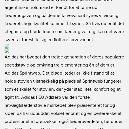
argentinske troldmand er kendt for at tørne ud i
læderudgaven og på denne farvevariant synes vi virkelig
læderets høje kvalitet kommer til synes. Så hvis du er til det
elegante og bløde touch som læder giver dig, kan det være
svært at forestille sig en flottere farvevariant.
Adidas har bygget den trejde generation af deres populære
speedstøvle op omkring tre elementer og én af dem er
Adidas Sprintweb. Det bløde læder er ikke i stand til at
holde støvlen tilstrækkelig på plads så Sprintweb fungerer
som et skelet for støvlen, der yder stabilitet, komfort og et
tight fit. Adidas F50 Adizero var den første
letvægtslæderstøvle markedet blev præsenteret for og
siden da har udbuddet vokset enormt og en perlerække af
professionelle foretrækker også læderoverdelen, herunder