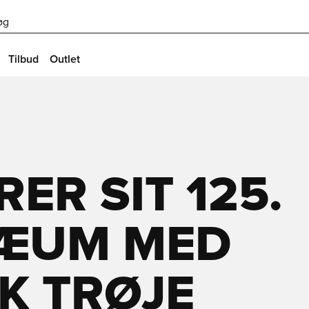
øg
Tilbud
Outlet
RER SIT 125.
LÆUM MED
K TRØJE