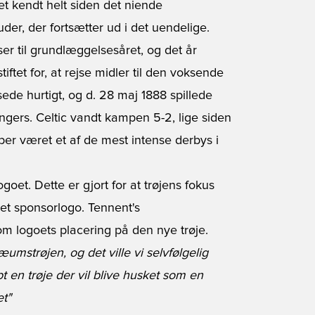
et kendt helt siden det niende
uder, der fortsætter ud i det uendelige.
r til grundlæggelsesåret, og det år
iftet for, at rejse midler til den voksende
ede hurtigt, og d. 28 maj 1888 spillede
ngers. Celtic vandt kampen 5-2, lige siden
er været et af de mest intense derbys i
ogoet. Dette er gjort for at trøjens fokus
 et sponsorlogo. Tennent's
om logoets placering på den nye trøje.
umstrøjen, og det ville vi selvfølgelig
 en trøje der vil blive husket som en
et"