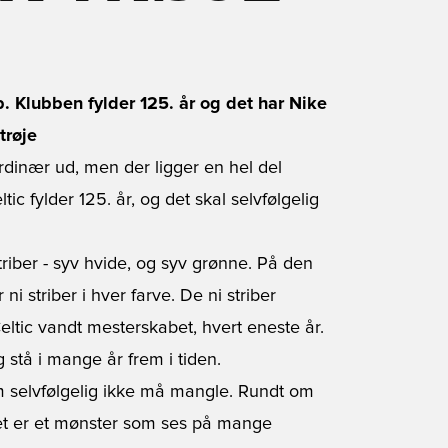
lub. Klubben fylder 125. år og det har Nike
trøje
ordinær ud, men der ligger en hel del
ic fylder 125. år, og det skal selvfølgelig
 striber - syv hvide, og syv grønne. På den
r ni striber i hver farve. De ni striber
ltic vandt mesterskabet, hvert eneste år.
g stå i mange år frem i tiden.
om selvfølgelig ikke må mangle. Rundt om
 Det er et mønster som ses på mange