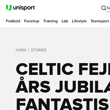
S
Fodbold
Fanshop
Træning
Løb
Lifestyle
Teamsport
HJEM
STORIES
CELTIC FEJ
ÅRS JUBI
FANTASTIS