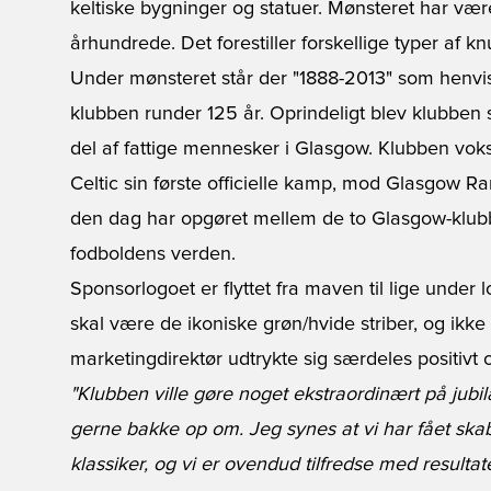
keltiske bygninger og statuer. Mønsteret har vær
århundrede. Det forestiller forskellige typer af kn
Under mønsteret står der "1888-2013" som henvise
klubben runder 125 år. Oprindeligt blev klubben st
del af fattige mennesker i Glasgow. Klubben voks
Celtic sin første officielle kamp, mod Glasgow Ra
den dag har opgøret mellem de to Glasgow-klubb
fodboldens verden.
Sponsorlogoet er flyttet fra maven til lige under l
skal være de ikoniske grøn/hvide striber, og ikke
marketingdirektør udtrykte sig særdeles positivt 
"Klubben ville gøre noget ekstraordinært på jubilæ
gerne bakke op om. Jeg synes at vi har fået skabt
klassiker, og vi er ovendud tilfredse med resultat