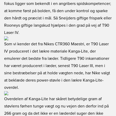
fokus ligger som bekendt i en angribers spidskompetencer;
at komme først på bolden, få den under kontrol og sparke
den hårdt og præcist i mål. Så Sneijders giftige frispark eller
Rooneys giftige langskud hjælpes i den grad på vej af T90
Laser IV.
Som vi kender det fra Nikes CTR360 Maestri, er T90 Laser
IV produceret i det lækre materiale Kanga-Lite, der
emulerer det bedste fra læder. Tidligere T90 inkarnationer
har været produceret i læder, senest T90 Laser III, men i
sine bestræbelser på at holde vægten nede, har Nike valgt
at beklæde deres power-støvle i den lækre Kanga-Lite-
overdel.
Overdelen af Kanga-Lite har skåret betydelige gram af
støvlens førhen tunge vægt og nu vejen den derfor ind på
266 gram og da det ikke er en læderdel suger den ikke