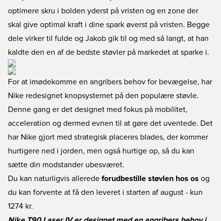
optimere skru i bolden yderst på vristen og en zone der
skal give optimal kraft i dine spark øverst på vristen. Begge
dele virker til fulde og Jakob gik til og med så langt, at han
kaldte den en af de bedste støvler på markedet at sparke i.
For at imødekomme en angribers behov for bevægelse, har
Nike redesignet knopsystemet på den populære støvle.
Denne gang er det designet med fokus på mobilitet,
acceleration og dermed evnen til at gøre det uventede. Det
har Nike gjort med strategisk placeres blades, der kommer
hurtigere ned i jorden, men også hurtige op, så du kan
sætte din modstander ubesværet.
Du kan naturligvis allerede
forudbestille støvlen hos os
og
du kan forvente at få den leveret i starten af august - kun
1274 kr.
Nike T90 Laser IV er designet med en angribers behov i