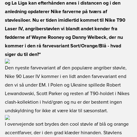
og La Liga kan efterhånden anes i distancen og i den
anledning opdaterer Nike farverne på tværs af
støvlesiloer. Nu er tiden imidlertid kommet til Nike T90
Laser IV, angriberstøvlen vi blandt andet kender fra
fødderne af Wayne Rooney og Danny Welbeck, der nu
kommer i den rå farvevariant Sort/Orange/Blå - hvad
siger du til den?*
Den nyeste farvevariant af den populære angriber støvle,
Nike 90 Laser IV kommer i en lidt anden farvevariant end
den vi så under EM. I Polen og Ukraine spillede Robert
Lewandowski, Scott Parker og resten af T90-holdet i Nikes
clash-kollektion i hvid/grøn og nu er der bestemt ingen
undskyldning for ikke at være klar til sæsonstart.
I overvejende sort brydes den cool støvle af blå og orange
accentfarver, der i den grad klæder hinanden. Støvlens