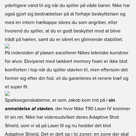
yderligere vand til sig når du spiller på våde baner. Nike har
også gjort sig bestræbelser på at forhøje beskyttelsen og
med en intern hælkappe sikres du som angriber, eller
hvorend du spiller, at du er godt beskyttet mod at blive
trådt på hælen, samt du er sikret en glimrende stabilitet.
På indersiden af pløsen excellerer Nikes tekniske kunstner
for alvor. Ekviperet med lækkert memory foam er ikke blot
komforten i top når du spiller støvlen til, men eftersom det
former sig efter din fod, vil du garanteres et renere træf og
et super fit.
Sparkeegenskaberne, er som Jakob kom ind på i
sin
anmeldelse af støvlen
, der hvor Nike T90 Laser IV kommer
til sin ret. Nike har videreudvilket deres Adaptive Shot
Shield, som vi så på Laser III og nu hedder det blot
Adaptive Shield. Det er delt op i to zoner; en zone der skal