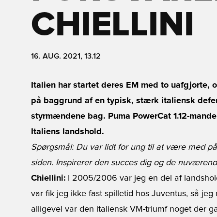
CHIELLINI
16. AUG. 2021, 13.12
Italien har startet deres EM med to uafgjorte, og
på baggrund af en typisk, stærk italiensk defe
styrmændene bag. Puma PowerCat 1.12-manden 
Italiens landshold.
Spørgsmål: Du var lidt for ung til at være med på
siden. Inspirerer den succes dig og de nuværende 
Chiellini:
I 2005/2006 var jeg en del af landsh
var fik jeg ikke fast spilletid hos Juventus, så j
alligevel var den italiensk VM-triumf noget der gav 