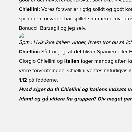
godt er det nuværende forsvar, som bl.a. inklude
Chiellini:
Vores forsvar er rigtig solidt og godt 
spillerne i forsvaret har spillet sammen i Juventus
Bonucci, Barzagli og jeg selv.
Spm.: Hvis ikke Italien vinder, hvem tror du så løf
Chiellini:
Så tror jeg, at det bliver Spanien eller 
Giorgio Chiellini og
Italien
tager mandag aften ka
være forventningen. Chiellini ventes naturligvis a
1.12
på fødderne.
Hvad siger du til Chiellini og Italiens indsats 
Irland og gå videre fra gruppen? Giv meget ger