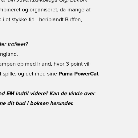
rer din Juventus-kollega Gigi Buffon?
kombineret og organiseret, da mange af
 i et stykke tid - heriblandt Buffon,
ter trofæet?
England.
mpen op med Irland, hvor 3 point vil
t spille, og det med sine
Puma PowerCat
ved EM indtil videre? Kan de vinde over
ne dit bud i boksen herunder.