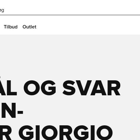
øg
Tilbud
Outlet
L OG SVAR
N-
R GIORGIO