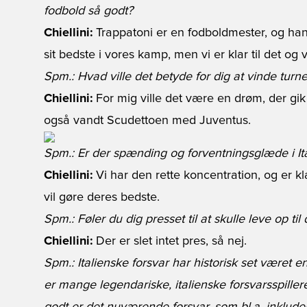
fodbold så godt?
Chiellini:
Trappatoni er en fodboldmester, og han v
sit bedste i vores kamp, men vi er klar til det 
Spm.: Hvad ville det betyde for dig at vinde turn
Chiellini:
For mig ville det være en drøm, der gik 
også vandt Scudettoen med Juventus.
Spm.: Er der spænding og forventningsglæde i It
Chiellini:
Vi har den rette koncentration, og er kla
vil gøre deres bedste.
Spm.: Føler du dig presset til at skulle leve op til
Chiellini:
Der er slet intet pres, så nej.
Spm.: Italienske forsvar har historisk set været e
er mange legendariske, italienske forsvarsspiller