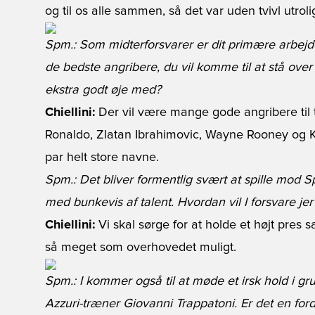
og til os alle sammen, så det var uden tvivl utrolig
Spm.: Som midterforsvarer er dit primære arbejde
de bedste angribere, du vil komme til at stå over
ekstra godt øje med?
Chiellini:
Der vil være mange gode angribere til 
Ronaldo, Zlatan Ibrahimovic, Wayne Rooney og K
par helt store navne.
Spm.: Det bliver formentlig svært at spille mod
med bunkevis af talent. Hvordan vil I forsvare je
Chiellini:
Vi skal sørge for at holde et højt pr
så meget som overhovedet muligt.
Spm.: I kommer også til at møde et irsk hold i gru
Azzuri-træner Giovanni Trappatoni. Er det en forde