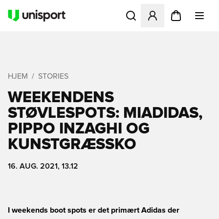
Åbner en Modal til at logge 
HJEM
STORIES
WEEKENDENS
STØVLESPOTS: MIADIDAS,
PIPPO INZAGHI OG
KUNSTGRÆSSKO
16. AUG. 2021, 13.12
I weekends boot spots er det primært Adidas der