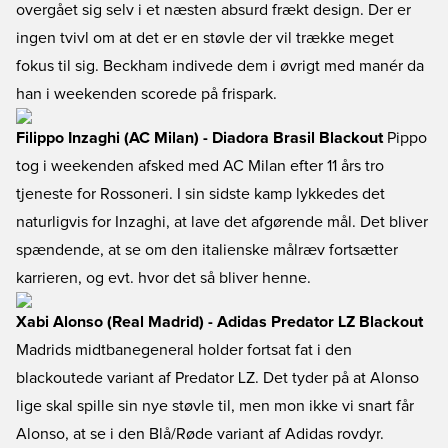
overgået sig selv i et næsten absurd frækt design. Der er
ingen tvivl om at det er en støvle der vil trække meget
fokus til sig. Beckham indivede dem i øvrigt med manér da
han i weekenden scorede på frispark.
Filippo Inzaghi (AC Milan) - Diadora Brasil Blackout
Pippo
tog i weekenden afsked med AC Milan efter 11 års tro
tjeneste for Rossoneri. I sin sidste kamp lykkedes det
naturligvis for Inzaghi, at lave det afgørende mål. Det bliver
spændende, at se om den italienske målræv fortsætter
karrieren, og evt. hvor det så bliver henne.
Xabi Alonso (Real Madrid) - Adidas Predator LZ Blackout
Madrids midtbanegeneral holder fortsat fat i den
blackoutede variant af Predator LZ. Det tyder på at Alonso
lige skal spille sin nye støvle til, men mon ikke vi snart får
Alonso, at se i den Blå/Røde variant af Adidas rovdyr.