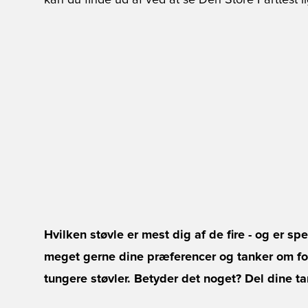
kan du finde ud af ved at se Den Store Farttest l
Hvilken støvle er mest dig af de fire - og er s
meget gerne dine præferencer og tanker om for
tungere støvler. Betyder det noget? Del dine 