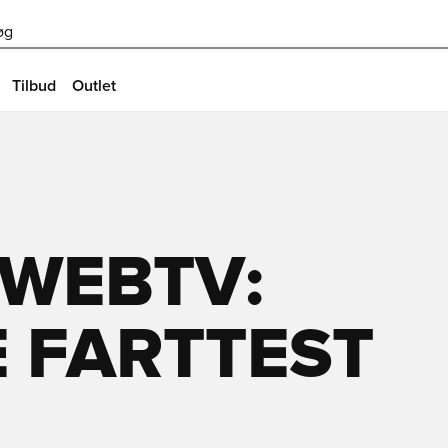
øg
Tilbud
Outlet
 WEBTV:
 FARTTEST