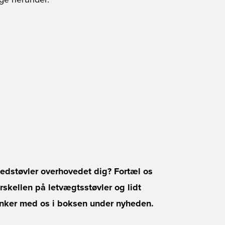
ige herunder.
peedstøvler overhovedet dig? Fortæl os
skellen på letvægtsstøvler og lidt
tanker med os i boksen under nyheden.