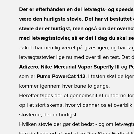
Der er efterhånden en del letvægts- og speedst
være den hurtigste støvle. Det har vi besluttet o
støvle der er hurtigst, men også om der overhov
med letvægtsstøvler, så er det i dag du skal se
Jakob har nemlig været på græs igen, og har tag
letvægtsstøvler lige nu med over til en test. Det 
Adizero
,
Nike Mercurial Vapor Superfly III
og
Pe
som er
Puma PowerCat 1.12
. I testen skal de ig
kommer igennem hver bane to gange.
Herefter tages der et gennemsnit af runderne for 
op i et stort skema, hvor vi danner os et overbli
støvlerne, der er hurtigst.
Hvilken støvle der gør det bedst - og om letvæg