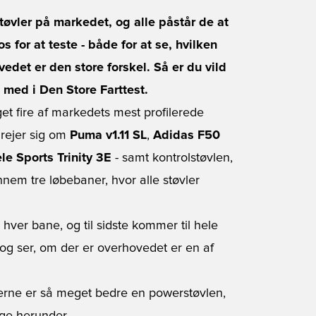
øvler på markedet, og alle påstår de at
s for at teste - både for at se, hvilken
edet er den store forskel. Så er du vild
 med i Den Store Farttest.
et fire af markedets mest profilerede
drejer sig om
Puma v1.11 SL
,
Adidas F50
le Sports Trinity 3E
- samt kontrolstøvlen,
ennem tre løbebaner, hvor alle støvler
hver bane, og til sidste kommer til hele
k og ser, om der er overhovedet er en af
terne er så meget bedre en powerstøvlen,