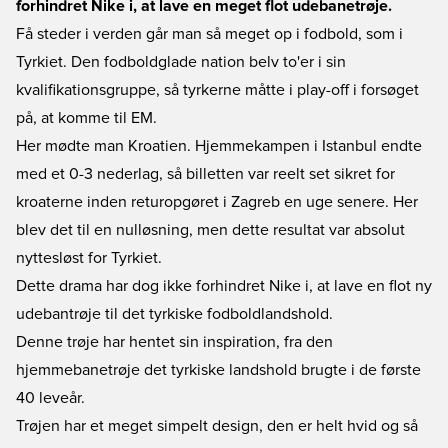
forhindret Nike i, at lave en meget flot udebanetrøje.
Få steder i verden går man så meget op i fodbold, som i
Tyrkiet. Den fodboldglade nation belv to'er i sin
kvalifikationsgruppe, så tyrkerne måtte i play-off i forsøget
på, at komme til EM.
Her mødte man Kroatien. Hjemmekampen i Istanbul endte
med et 0-3 nederlag, så billetten var reelt set sikret for
kroaterne inden returopgøret i Zagreb en uge senere. Her
blev det til en nulløsning, men dette resultat var absolut
nyttesløst for Tyrkiet.
Dette drama har dog ikke forhindret Nike i, at lave en flot ny
udebantrøje til det tyrkiske fodboldlandshold.
Denne trøje har hentet sin inspiration, fra den
hjemmebanetrøje det tyrkiske landshold brugte i de første
40 leveår.
Trøjen har et meget simpelt design, den er helt hvid og så