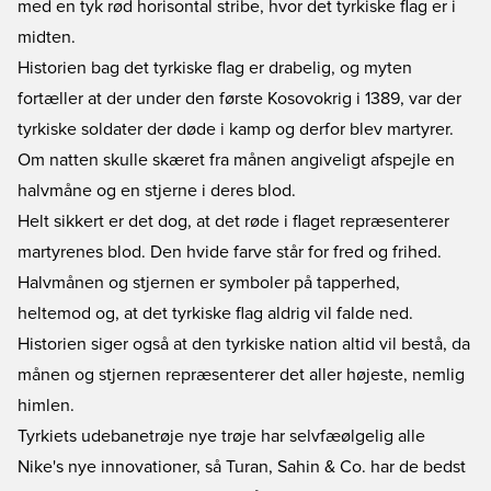
med en tyk rød horisontal stribe, hvor det tyrkiske flag er i
midten.
Historien bag det tyrkiske flag er drabelig, og myten
fortæller at der under den første Kosovokrig i 1389, var der
tyrkiske soldater der døde i kamp og derfor blev martyrer.
Om natten skulle skæret fra månen angiveligt afspejle en
halvmåne og en stjerne i deres blod.
Helt sikkert er det dog, at det røde i flaget repræsenterer
martyrenes blod. Den hvide farve står for fred og frihed.
Halvmånen og stjernen er symboler på tapperhed,
heltemod og, at det tyrkiske flag aldrig vil falde ned.
Historien siger også at den tyrkiske nation altid vil bestå, da
månen og stjernen repræsenterer det aller højeste, nemlig
himlen.
Tyrkiets udebanetrøje nye trøje har selvfæølgelig alle
Nike's nye innovationer, så Turan, Sahin & Co. har de bedst