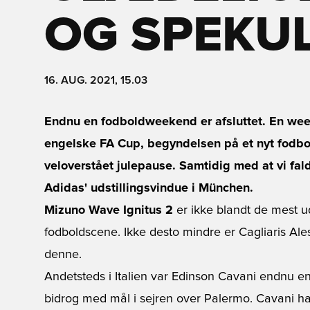
OG SPEKU
16. AUG. 2021, 15.03
Endnu en fodboldweekend er afsluttet. En wee
engelske FA Cup, begyndelsen på et nyt fodbold
veloverstået julepause. Samtidig med at vi fal
Adidas' udstillingsvindue i München.
Mizuno Wave Ignitus 2
er ikke blandt de mest u
fodboldscene. Ikke desto mindre er Cagliaris Ales
denne.
Andetsteds i Italien var Edinson Cavani endnu e
bidrog med mål i sejren over Palermo. Cavani h