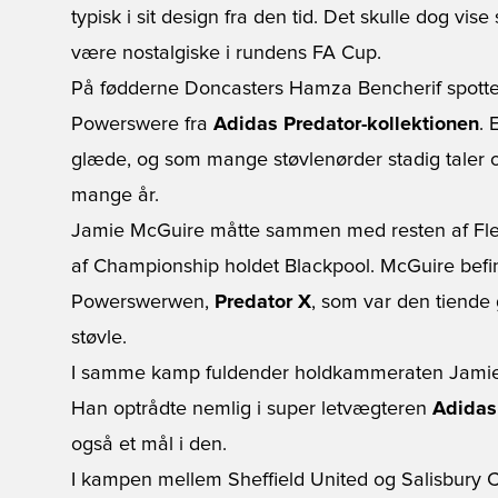
typisk i sit design fra den tid. Det skulle dog vise
være nostalgiske i rundens FA Cup.
På fødderne Doncasters Hamza Bencherif spotted
Powerswere fra
Adidas Predator-kollektionen
. 
glæde, og som mange støvlenørder stadig taler o
mange år.
Jamie McGuire måtte sammen med resten af Flee
af Championship holdet Blackpool. McGuire befind
Powerswerwen,
Predator X
, som var den tiende
støvle.
I samme kamp fuldender holdkammeraten Jamie Va
Han optrådte nemlig i super letvægteren
Adidas 
også et mål i den.
I kampen mellem Sheffield United og Salisbury C