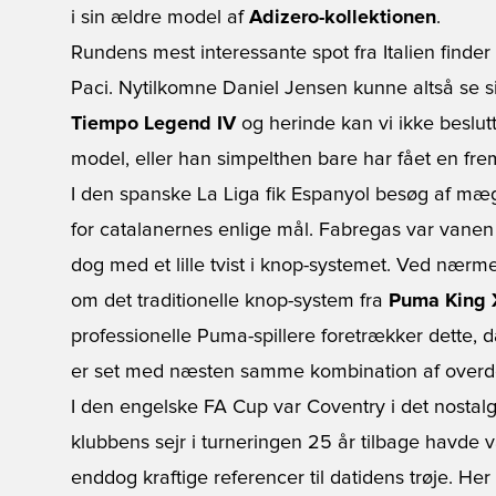
i sin ældre model af
Adizero-kollektionen
.
Rundens mest interessante spot fra Italien find
Paci. Nytilkomne Daniel Jensen kunne altså se s
Tiempo Legend IV
og herinde kan vi ikke beslut
model, eller han simpelthen bare har fået en fremt
I den spanske La Liga fik Espanyol besøg af mæ
for catalanernes enlige mål. Fabregas var vanen t
dog med et lille tvist i knop-systemet. Ved nærme
om det traditionelle knop-system fra
Puma King 
professionelle Puma-spillere foretrækker dette,
er set med næsten samme kombination af overde
I den engelske FA Cup var Coventry i det nostalg
klubbens sejr i turneringen 25 år tilbage havde va
enddog kraftige referencer til datidens trøje. 