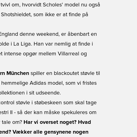
i tvivl om, hvorvidt Scholes' model nu også
Shotshieldet, som ikke er at finde på
i England denne weekend, er åbenbart en
de i La Liga. Han var nemlig at finde i
et intense opgør mellem Villarreal og
rn München
spiller en blackoutet støvle til
t hemmelige Adidas model, som vi fristes
llektionen i sit udseende.
ontrol støvle i støbeskeen som skal tage
ri II - så der kan måske spekuleres om
r tale om?
Har vi overset noget? Hvad
ekend? Vækker alle gensynene nogen