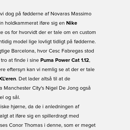
er vi dog på fødderne af Novaras Massimo
in holdkammerat iføre sig en
Nike
te os for hvorvidt der er tale om en custom
idig model lige lovligt tidligt på fødderne.
gtige Barcelona, hvor Cesc Fabregas stod
ro at finde i sine
Puma Power Cat 1.12
,
re eftersyn kan vi nemlig se at der er tale
XL'eren
. Det lader altså til at de
 da Manchester City's Nigel De Jong også
l og sål.
iske hjørne, da de i anledningen af
lgt at iføre sig en spillerdragt med
Her ses Conor Thomas i denne, som er meget