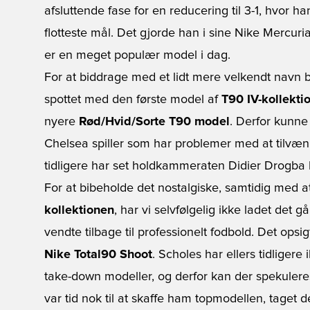
afsluttende fase for en reducering til 3-1, hvor h
flotteste mål. Det gjorde han i sine Nike Mercuri
er en meget populær model i dag.
For at biddrage med et lidt mere velkendt navn
spottet med den første model af
T90 IV-kollekti
nyere
Rød/Hvid/Sorte T90 model
. Derfor kunne
Chelsea spiller som har problemer med at tilvænne
tidligere har set holdkammeraten Didier Drogba 
For at bibeholde det nostalgiske, samtidig med at
kollektionen
, har vi selvfølgelig ikke ladet det g
vendte tilbage til professionelt fodbold. Det ops
Nike Total90 Shoot
. Scholes har ellers tidligere
take-down modeller, og derfor kan der spekuleres
var tid nok til at skaffe ham topmodellen, taget