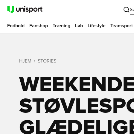
S
Fodbold
Fanshop
Træning
Løb
Lifestyle
Teamsport
HJEM
STORIES
WEEKEND
STØVLESP
GLÆDELIG