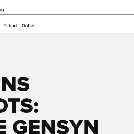
øg
Tilbud
Outlet
ENS
OTS:
E GENSYN