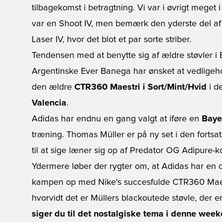
tilbagekomst i betragtning. Vi var i øvrigt meget 
var en Shoot IV, men bemærk den yderste del af 
Laser IV, hvor det blot et par sorte striber.
Tendensen med at benytte sig af ældre støvler 
Argentinske Ever Banega har ønsket at vedligehol
den ældre
CTR360 Maestri i Sort/Mint/Hvid
i d
Valencia
.
Adidas har endnu en gang valgt at iføre en
Baye
træning. Thomas Müller er på ny set i den fortsa
til at sige læner sig op af Predator OG Adipure-ko
Ydermere løber der rygter om, at Adidas har en c
kampen op med Nike's succesfulde CTR360 Maest
hvorvidt det er Müllers blackoutede støvle, der e
siger du til det nostalgiske tema i denne we