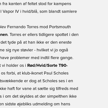
an fra kanten af feltet stod for kampens
al Vapor IV i hvid/blå, som blandt samlere
 blev Fernando Torres mod Portsmouth
onen
. Torres er ellers tidligere spottet i den
 det tyde på at han ikke er den eneste
 sig nye støvler - hvilket vi jo også
have problemer med indtil flere gange.
 vi holder os i
Rød/Hvid/Sorte T90-
å os forbi, at klub-ikonet Paul Scholes
igtsvækkende er dog at Scholes ses i en
 ikke haft for vane at sætte sig tilfreds med
 i om det skyldes at der simpelthen ikke
 den sidste øjebliks udmelding om hans