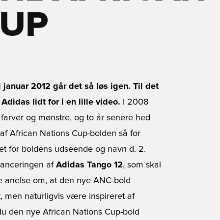
CUP
 januar 2012 går det så løs igen. Til det
didas lidt for i en lille video.
I 2008
farver og mønstre, og to år senere hed
af African Nations Cup-bolden så for
øret for boldens udseende og navn d. 2.
lanceringen af
Adidas Tango 12
, som skal
de anelse om, at den nye ANC-bold
 men naturligvis være inspireret af
u den nye African Nations Cup-bold