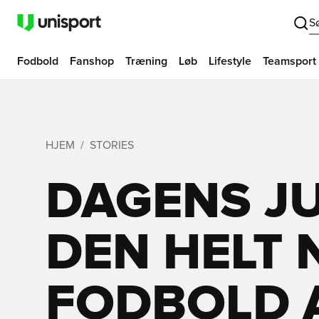
S
Fodbold
Fanshop
Træning
Løb
Lifestyle
Teamsport
HJEM
STORIES
DAGENS JU
DEN HELT 
FODBOLD 