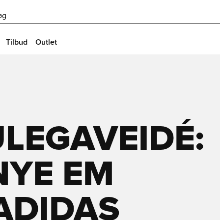
øg
Tilbud
Outlet
LEGAVEIDÉ:
NYE EM
ADIDAS