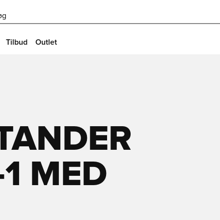
øg
Tilbud
Outlet
TANDER
-1 MED