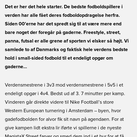
Det er her det hele starter. De bedste fodboldspillere i
verden har alle fået deres fodboldopdragelse herfra.
Siden 00’erne har det spredt sig til at være mere end
bare noget der foregår på gaderne. Freestyle, street,
panna, futsal er alle grene af sporten vi elsker så højt. Vi
samlede to af Danmarks og faktisk hele verdens bedste
hold i small-sided fodbold til et endeligt opgør om
gaderne…
Verdensmestrene i 3v3 mod verdensmestrene i 5v5 i et
endeligt opgør i 4v4. Bedst ud af 3. 7 minutter per kamp.
Vinderen går direkte videre til Nike Football’s store
Western European turnering i Amsterdam – byen, hvor
gadefodbolden for alvor fik sit navn på agendaen. For at
give kampen lidt ekstra lir iførte vi spillerne i de nyeste
MagistaX Street farver og smed dem ind i et bur for at få