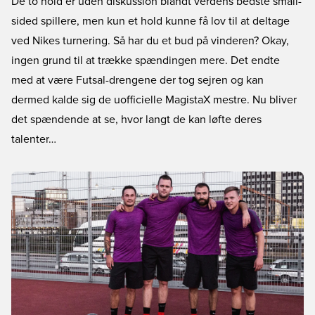
De to hold er uden diskussion blandt verdens bedste small-
sided spillere, men kun et hold kunne få lov til at deltage
ved Nikes turnering. Så har du et bud på vinderen? Okay,
ingen grund til at trække spændingen mere. Det endte
med at være Futsal-drengene der tog sejren og kan
dermed kalde sig de uofficielle MagistaX mestre. Nu bliver
det spændende at se, hvor langt de kan løfte deres
talenter…