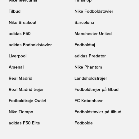
Nike Mercurial
Fanshop
Tilbud
Nike Fodboldstøvler
Nike Breakout
Barcelona
adidas F50
Manchester United
adidas Fodboldstøvler
Fodboldtøj
Liverpool
adidas Predator
Arsenal
Nike Phantom
Real Madrid
Landsholdstrøjer
Real Madrid trøjer
Fodboldtrøjer på tilbud
Fodboldtrøje Outlet
FC København
Nike Tiempo
Fodboldstøvler på tilbud
adidas F50 Elite
Fodbolde
Barcelona trøjer
PUMA Showtime