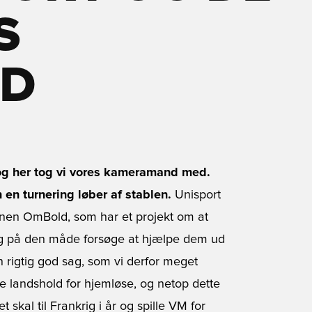
S
LD
og her tog vi vores kameramand med.
n en turnering løber af stablen.
Unisport
ionen OmBold, som har et projekt om at
e og på den måde forsøge at hjælpe dem ud
en rigtig god sag, som vi derfor meget
e landshold for hjemløse, og netop dette
 skal til Frankrig i år og spille VM for