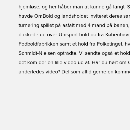
hjemløse, og her håber man at kunne gå langt. S
havde OmBold og landsholdet inviteret deres sa
turnering spillet på asfalt med 4 mand på banen, 
dukkede ud over Unisport hold op fra København
Fodboldfabrikken samt et hold fra Folketinget, h
Schmidt-Nielsen optrådte. Vi sendte også et hold
det kom der en lille video ud af. Har du hørt om O
anderledes video? Del som altid gerne en kommen