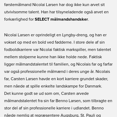
førstemålmand Nicolai Larsen har dog ikke kun arvet sit
utvivlsomme talent. Han har tilsyneladende også arvet en
forkærlighed for
SELECT målmandshandsker
.
Nicolai Larsen er oprindeligt en Lyngby-dreng, og han er
vokset op med en bold ved fødderne. I store dele af sin
fodboldkarriere var Nicolai faktisk markspiller, men talentet
mellem stolperne kunne han ikke holde nede. Faktisk
ligger målmandstalentet til familien, og Nicolais far og farfar
var også professionelle målmænd i deres unge år. Nicolais
far, Carsten Larsen havde en kort karriere grundet skader,
men nåede at spille enkelte landskampe for Danmark.
Det kunne godt se ud som om, Carsten arvede
målmandstalentet fra sin far Benno Larsen, som tilbragte en
stor del af sin professionelle karriere i udlandet. Benno
nåede nemlig at repræsentere Augsburg, St. Pauli og