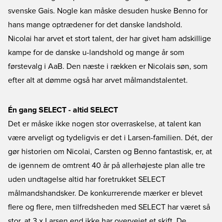
svenske Gais. Nogle kan måske desuden huske Benno for
hans mange optrædener for det danske landshold.
Nicolai har arvet et stort talent, der har givet ham adskillige
kampe for de danske u-landshold og mange år som
førstevalg i AaB. Den næste i rækken er Nicolais søn, som
efter alt at dømme også har arvet målmandstalentet.
Én gang SELECT - altid SELECT
Det er måske ikke nogen stor overraskelse, at talent kan
være arveligt og tydeligvis er det i Larsen-familien. Dét, der
gør historien om Nicolai, Carsten og Benno fantastisk, er, at
de igennem de omtrent 40 år på allerhøjeste plan alle tre
uden undtagelse altid har foretrukket SELECT
målmandshandsker. De konkurrerende mærker er blevet
flere og flere, men tilfredsheden med SELECT har været så
stor, at 3 x Larsen end ikke har overvejet et skift. De