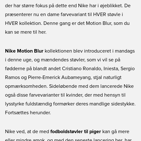
der har større fokus på dette end Nike har i øjeblikket. De
præsenterer nu en dame farvevariant til HVER støvle i
HVER kollektion. Denne gang er det Motion Blur, som du
kan se mere til her.
Nike Motion Blur
kollektionen blev introduceret i mandags
i denne uge, og mændendes støvler, som vi vil se på
fødderne på blandt andet Cristiano Ronaldo, Iniesta, Sergio
Ramos og Pierre-Emerick Aubameyang, stjal naturligt
opmærksomheden. Sideløbende med dem lancerede Nike
også disse farvevarianter til kvinder, der med hensyn til
lysstyrke fuldstændig formørker deres mandlige sidestykke.
Fortsættes herunder.
Nike ved, at de med
fodboldstøvler til piger
kan gå mere
eller mindre amok, og med den seneste lancering her, har