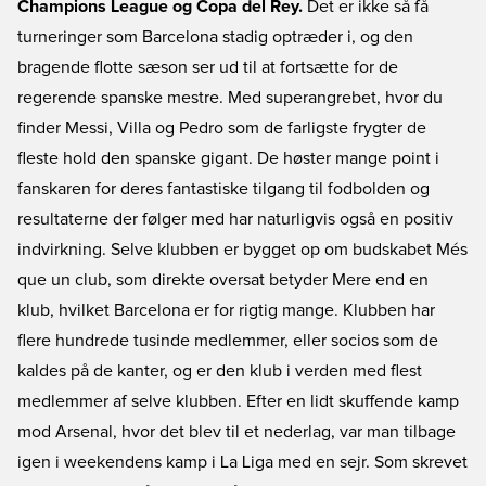
Champions League og Copa del Rey.
Det er ikke så få
turneringer som Barcelona stadig optræder i, og den
bragende flotte sæson ser ud til at fortsætte for de
regerende spanske mestre. Med superangrebet, hvor du
finder Messi, Villa og Pedro som de farligste frygter de
fleste hold den spanske gigant. De høster mange point i
fanskaren for deres fantastiske tilgang til fodbolden og
resultaterne der følger med har naturligvis også en positiv
indvirkning. Selve klubben er bygget op om budskabet Més
que un club, som direkte oversat betyder Mere end en
klub, hvilket Barcelona er for rigtig mange. Klubben har
flere hundrede tusinde medlemmer, eller socios som de
kaldes på de kanter, og er den klub i verden med flest
medlemmer af selve klubben. Efter en lidt skuffende kamp
mod Arsenal, hvor det blev til et nederlag, var man tilbage
igen i weekendens kamp i La Liga med en sejr. Som skrevet