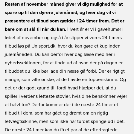
Resten af november måned giver vi dig mulighed for at
spare op til den dyrere julemåned, og hver dag vil vi
præsentere et tilbud som gælder i 24 timer frem. Det er
bare om at slå til når du kan.
Hvert år er vi i gavehumør i
løbet af november og også i år slipper vi vores 24-timers
tilbud løs på Unisport.dk, hvor du kan gøre et kup inden
julemåneden. Du kan derfor hver dag læse med her i
nyhedssektionen, for at finde ud af hvad der på dagen er
tilbuddet du ikke bør lade din næse gå forbi. Der er rigtigt
mange, som ville ønske, at de havde en topbenskinne. Og
det er der godt grund til, fordi hvad hjælper det, at du
spiller i verdens letteste støvler, hvis dine benskinner vejer
et halvt ton? Derfor kommer der i de næste 24 timer et
tilbud til dem, som har gået og drømt om en rigtig
letvægtsskinne, men som ikke har turdet springe ud i det.
De næste 24 timer kan du få et par af de eftertragtede