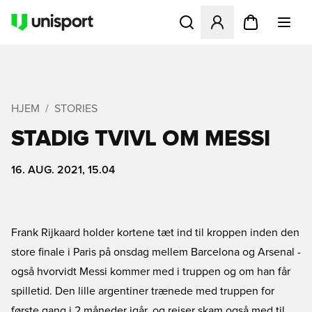
Åbner en Modal til at logge 
HJEM
STORIES
STADIG TVIVL OM MESSI
16. AUG. 2021, 15.04
Frank Rijkaard holder kortene tæt ind til kroppen inden den
store finale i Paris på onsdag mellem Barcelona og Arsenal -
også hvorvidt Messi kommer med i truppen og om han får
spilletid. Den lille argentiner trænede med truppen for
første gang i 2 måneder igår, og rejser skam også med til