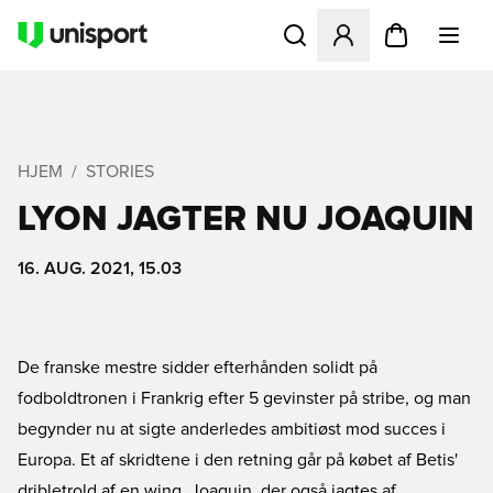
Åbner en Modal til at logge 
HJEM
STORIES
LYON JAGTER NU JOAQUIN
16. AUG. 2021, 15.03
De franske mestre sidder efterhånden solidt på
fodboldtronen i Frankrig efter 5 gevinster på stribe, og man
begynder nu at sigte anderledes ambitiøst mod succes i
Europa. Et af skridtene i den retning går på købet af Betis'
dribletrold af en wing, Joaquin, der også jagtes af