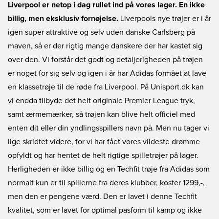
Liverpool er netop i dag rullet ind på vores lager. En ikke
billig, men eksklusiv fornøjelse.
Liverpools nye trøjer er i år
igen super attraktive og selv uden danske Carlsberg på
maven, så er der rigtig mange danskere der har kastet sig
over den. Vi forstår det godt og detaljerigheden på trøjen
er noget for sig selv og igen i år har Adidas formået at lave
en klassetrøje til de røde fra Liverpool. På Unisport.dk kan
vi endda tilbyde det helt originale Premier League tryk,
samt ærmemærker, så trøjen kan blive helt officiel med
enten dit eller din yndlingsspillers navn på. Men nu tager vi
lige skridtet videre, for vi har fået vores vildeste drømme
opfyldt og har hentet de helt rigtige spilletrøjer på lager.
Herligheden er ikke billig og en Techfit trøje fra Adidas som
normalt kun er til spillerne fra deres klubber, koster 1299,-,
men den er pengene værd. Den er lavet i denne Techfit
kvalitet, som er lavet for optimal pasform til kamp og ikke