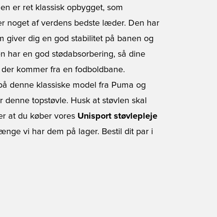
vlen er ret klassisk opbygget, som
 er noget af verdens bedste læder. Den har
m giver dig en god stabilitet på banen og
en har en god stødabsorbering, så dine
ød der kommer fra en fodboldbane.
p på denne klassiske model fra Puma og
er denne topstøvle. Husk at støvlen skal
er at du køber vores
Unisport støvlepleje
længe vi har dem på lager. Bestil dit par i