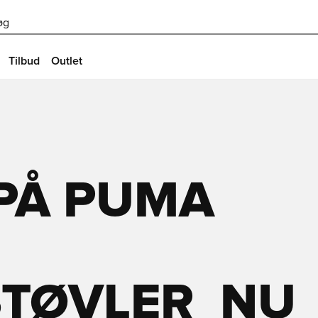
øg
Tilbud
Outlet
 PÅ PUMA
ØVLER  NU