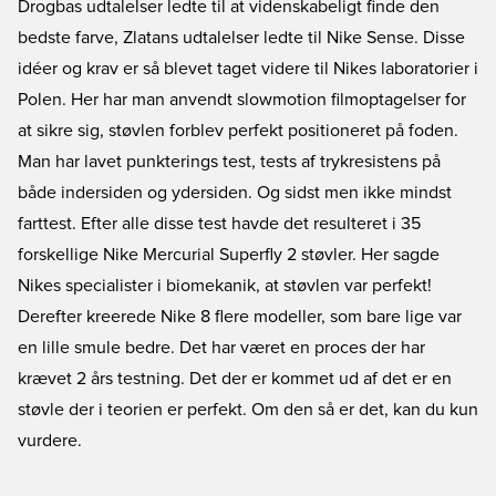
Drogbas udtalelser ledte til at videnskabeligt finde den
bedste farve, Zlatans udtalelser ledte til Nike Sense. Disse
idéer og krav er så blevet taget videre til Nikes laboratorier i
Polen. Her har man anvendt slowmotion filmoptagelser for
at sikre sig, støvlen forblev perfekt positioneret på foden.
Man har lavet punkterings test, tests af trykresistens på
både indersiden og ydersiden. Og sidst men ikke mindst
farttest. Efter alle disse test havde det resulteret i 35
forskellige Nike Mercurial Superfly 2 støvler. Her sagde
Nikes specialister i biomekanik, at støvlen var perfekt!
Derefter kreerede Nike 8 flere modeller, som bare lige var
en lille smule bedre. Det har været en proces der har
krævet 2 års testning. Det der er kommet ud af det er en
støvle der i teorien er perfekt. Om den så er det, kan du kun
vurdere.