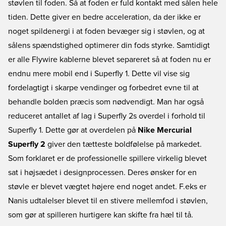
støvlen til foden. Så at foden er fuld kontakt med sålen hele
tiden. Dette giver en bedre acceleration, da der ikke er
noget spildenergi i at foden bevæger sig i støvlen, og at
sålens spændstighed optimerer din fods styrke. Samtidigt
er alle Flywire kablerne blevet separeret så at foden nu er
endnu mere mobil end i Superfly 1. Dette vil vise sig
fordelagtigt i skarpe vendinger og forbedret evne til at
behandle bolden præcis som nødvendigt. Man har også
reduceret antallet af lag i Superfly 2s overdel i forhold til
Superfly 1. Dette gør at overdelen på
Nike Mercurial
Superfly 2
giver den tætteste boldfølelse på markedet.
Som forklaret er de professionelle spillere virkelig blevet
sat i højsædet i designprocessen. Deres ønsker for en
støvle er blevet vægtet højere end noget andet. F.eks er
Nanis udtalelser blevet til en stivere mellemfod i støvlen,
som gør at spilleren hurtigere kan skifte fra hæl til tå.