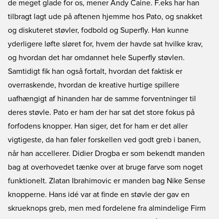
de meget glade for os, mener Andy Caine. F.eks har han
tilbragt lagt ude på aftenen hjemme hos Pato, og snakket
og diskuteret støvler, fodbold og Superfly. Han kunne
yderligere løfte sløret for, hvem der havde sat hvilke krav,
og hvordan det har omdannet hele Superfly støvlen.
Samtidigt fik han også fortalt, hvordan det faktisk er
overraskende, hvordan de kreative hurtige spillere
uafhængigt af hinanden har de samme forventninger til
deres støvle. Pato er ham der har sat det store fokus på
forfodens knopper. Han siger, det for ham er det aller
vigtigeste, da han føler forskellen ved godt greb i banen,
når han accellerer. Didier Drogba er som bekendt manden
bag at overhovedet tænke over at bruge farve som noget
funktionelt. Zlatan Ibrahimovic er manden bag Nike Sense
knopperne. Hans idé var at finde en støvle der gav en
skrueknops greb, men med fordelene fra almindelige Firm