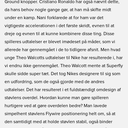
Ground knopper. Cristiano Ronaldo har også nævnt dette,
da hans behov nogle gange gør, at han må skifte midt
under en kamp. Nani forklarede at for ham var det
vigtigeste accelerationen i det første skridt, evnen til at
dreje og evnen til at kunne kombinere disse ting. Disse
spilleres udtalelser er blevet imødeset på måder, som vi
allerede har gennemgået i de to tidligere afsnit. Men hvad
unge Theo Walcotts udtalelser til Nike har resulterede i, har
vi endnu ikke gennemgået. Theo Walcott mente at Superfly
skulle sidde super tæt. Det tog Nikes designere til sig som
en udfordring, som de også gjorde med de andres
udtalelser. Det har resulteret i et fuldstændigt omdesign af
støvlens overdel. Hvordan kunne man gøre spilleren
hurtigere ved at gøre overdelen bedre? Man lavede
simpelhent støvlens Flywire positionering helt om, så at
den samtidigt med at holde støvlen stabil, også binder