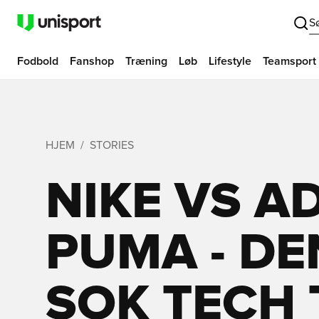
S
Fodbold
Fanshop
Træning
Løb
Lifestyle
Teamsport
HJEM
STORIES
NIKE VS A
PUMA - DE
SOK TECH T