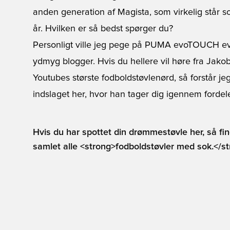
anden generation af Magista, som virkelig står 
år. Hvilken er så bedst spørger du?
Personligt ville jeg pege på PUMA evoTOUCH ev
ydmyg blogger. Hvis du hellere vil høre fra Jako
Youtubes største fodboldstøvlenørd, så forstår jeg
indslaget her, hvor han tager dig igennem fordel
Hvis du har spottet din drømmestøvle her, så find
samlet alle <strong>fodboldstøvler med sok.</s