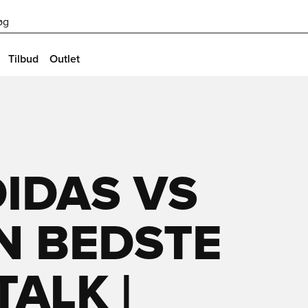
øg
Tilbud
Outlet
DIDAS VS
N BEDSTE
ALK |