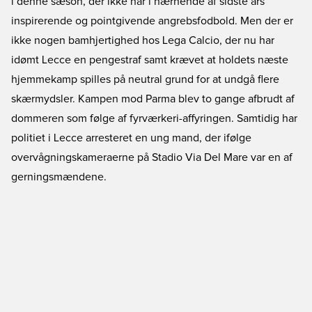
i denne sæson, der ikke når i nærhende af sidste års
inspirerende og pointgivende angrebsfodbold. Men der er
ikke nogen bamhjertighed hos Lega Calcio, der nu har
idømt Lecce en pengestraf samt krævet at holdets næste
hjemmekamp spilles på neutral grund for at undgå flere
skærmydsler. Kampen mod Parma blev to gange afbrudt af
dommeren som følge af fyrværkeri-affyringen. Samtidig har
politiet i Lecce arresteret en ung mand, der ifølge
overvågningskameraerne på Stadio Via Del Mare var en af
gerningsmændene.