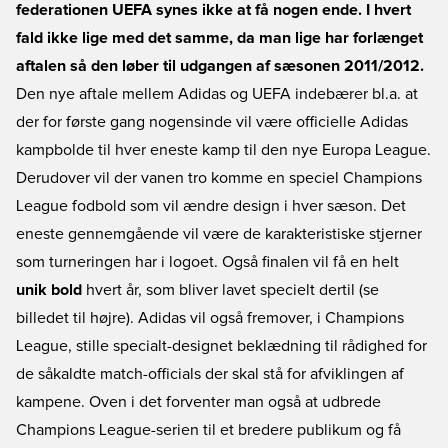
federationen UEFA synes ikke at få nogen ende. I hvert
fald ikke lige med det samme, da man lige har forlænget
aftalen så den løber til udgangen af sæsonen 2011/2012.
Den nye aftale mellem Adidas og UEFA indebærer bl.a. at
der for første gang nogensinde vil være officielle Adidas
kampbolde til hver eneste kamp til den nye Europa League.
Derudover vil der vanen tro komme en speciel Champions
League fodbold som vil ændre design i hver sæson. Det
eneste gennemgående vil være de karakteristiske stjerner
som turneringen har i logoet. Også finalen vil få en helt
unik bold
hvert år, som bliver lavet specielt dertil (se
billedet til højre). Adidas vil også fremover, i Champions
League, stille specialt-designet beklædning til rådighed for
de såkaldte match-officials der skal stå for afviklingen af
kampene. Oven i det forventer man også at udbrede
Champions League-serien til et bredere publikum og få