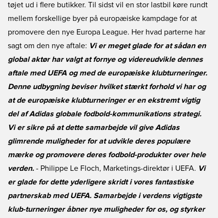
tøjet ud i flere butikker. Til sidst vil en stor lastbil køre rundt
mellem forskellige byer på europæiske kampdage for at
promovere den nye Europa League. Her hvad parterne har
sagt om den nye aftale:
Vi er meget glade for at sådan en
global aktør har valgt at fornye og videreudvikle dennes
aftale med UEFA og med de europæiske klubturneringer.
Denne udbygning beviser hvilket stærkt forhold vi har og
at de europæiske klubturneringer er en ekstremt vigtig
del af Adidas globale fodbold-kommunikations strategi.
Vi er sikre på at dette samarbejde vil give Adidas
glimrende muligheder for at udvikle deres populære
mærke og promovere deres fodbold-produkter over hele
verden.
- Philippe Le Floch, Marketings-direktør i UEFA.
Vi
er glade for dette yderligere skridt i vores fantastiske
partnerskab med UEFA. Samarbejde i verdens vigtigste
klub-turneringer åbner nye muligheder for os, og styrker