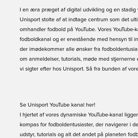
I en æra præget af digital udvikling og en stadig
Unisport stolte af at indtage centrum som det ulti
omhandler fodbold på YouTube. Vores YouTube-kan
fodboldkanal og er enestående med hensyn til i
der imødekommer alle ønsker fra fodboldentusias
om anmeldelser, tutorials, møde med stjernerne e
vi sigter efter hos Unisport. Så fra bunden af vores
Se Unisport YouTube kanal her!
I hjertet af vores dynamiske YouTube-kanal ligg
kompas for fodboldentusiaster, der navigerer i d
udstyr, tutorials og alt det andet på planeten fo