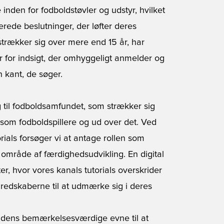
e inden for fodboldstøvler og udstyr, hvilket
erede beslutninger, der løfter deres
strækker sig over mere end 15 år, har
r for indsigt, der omhyggeligt anmelder og
n kant, de søger.
g til fodboldsamfundet, som strækker sig
- som fodboldspillere og ud over det. Ved
ials forsøger vi at antage rollen som
område af færdighedsudvikling. En digital
r, hvor vores kanals tutorials overskrider
e redskaberne til at udmærke sig i deres
r dens bemærkelsesværdige evne til at