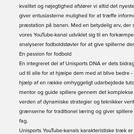
kvalitet og nøjagtighed afslører vi altid det nyest
giver entusiasterne mulighed for at træffe inform
præstation på banen. Med en betydelig arv, der 
vores YouTube-kanal udviklet sig til en forkæmpe
analyserer fodboldstøvler for at give spillerne de
En passion for fodbold
En integreret del af Unisports DNA er dets bidra
ud til alle for at hjælpe dem med at blive bedre 
hjælp af en række omhyggeligt udarbejdede tutor
mentor og guide spillere gennem det komplekse 
verden af dynamiske strategier og teknikker vente
grænserne for traditionel læring og giver spiller
fag.
Unisports YouTube-kanals karakteristiske træk e