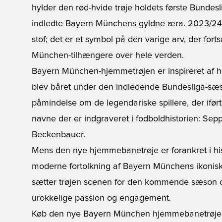
hylder den rød-hvide trøje holdets første Bundes
indledte Bayern Münchens gyldne æra. 2023/24 
stof; det er et symbol på den varige arv, der for
München-tilhængere over hele verden.
Bayern München-hjemmetrøjen er inspireret af h
blev båret under den indledende Bundesliga-sæs
påmindelse om de legendariske spillere, der ifør
navne der er indgraveret i fodboldhistorien: Sep
Beckenbauer.
Mens den nye hjemmebanetrøje er forankret i hi
moderne fortolkning af Bayern Münchens ikoniske
sætter trøjen scenen for den kommende sæson o
urokkelige passion og engagement.
Køb den nye Bayern München hjemmebanetrøje 