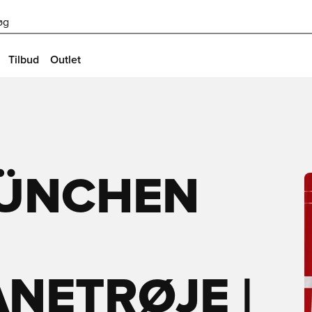
øg
Tilbud
Outlet
ÜNCHEN
NETRØJE |