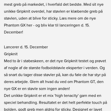
mest greb på markedet, i hverfald det bedste. Med sit nye
unikke Gripknit overdel, har støvlen er klæbende greb på
støvlen, uden at blive for sticky. Læs mere om de nye
Phantom GX her - og bliv klar til lanceringen d. 15.
December!
Lancerer d. 15. December
Gripknit
Med to år i støbeskeen, er det nye Gripknit testet og prøvet
af nogle af de største fodboldstøvle eksperter i verden. Og
så snart du tager disse støvler på, kan du føle de har styr på
deres arbejde. Glem alt hvad du ved om Phantom GT, den
nye GX er en støvle som ingen anden!
Det unikke Gripknit er et mix 'high tenacity' garn med en
speciel behandling. Resultatet er det helt perfekte touch på
bolden, godt greb men aldrig for sticky. Designet er lavet