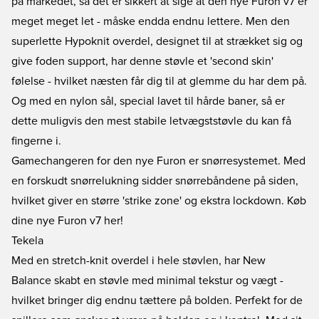
på markedet, så det er sikkert at sige at den nye Furon v7 er
meget meget let - måske endda endnu lettere. Men den
superlette Hypoknit overdel, designet til at strækket sig og
give foden support, har denne støvle et 'second skin'
følelse - hvilket næsten får dig til at glemme du har dem på.
Og med en nylon sål, special lavet til hårde baner, så er
dette muligvis den mest stabile letvægststøvle du kan få
fingerne i.
Gamechangeren for den nye Furon er snørresystemet. Med
en forskudt snørrelukning sidder snørrebåndene på siden,
hvilket giver en større 'strike zone' og ekstra lockdown.
Køb
dine nye Furon v7 her!
Tekela
Med en stretch-knit overdel i hele støvlen, har New
Balance skabt en støvle med minimal tekstur og vægt -
hvilket bringer dig endnu tættere på bolden. Perfekt for de