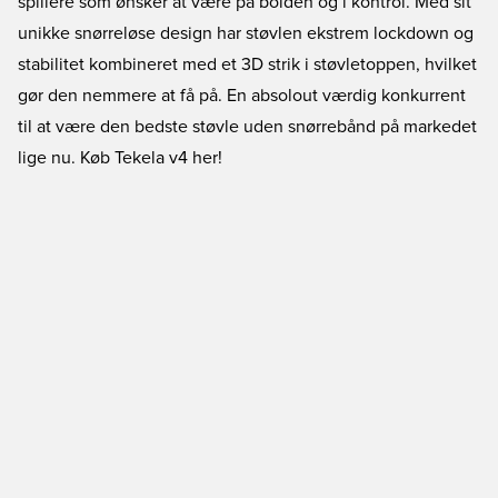
spillere som ønsker at være på bolden og i kontrol. Med sit
unikke snørreløse design har støvlen ekstrem lockdown og
stabilitet kombineret med et 3D strik i støvletoppen, hvilket
gør den nemmere at få på. En absolout værdig konkurrent
til at være den bedste støvle uden snørrebånd på markedet
lige nu.
Køb Tekela v4 her!