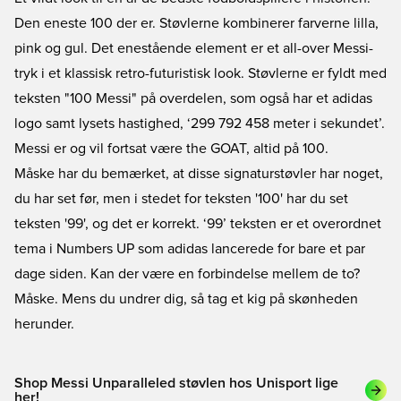
Den eneste 100 der er. Støvlerne kombinerer farverne lilla,
pink og gul. Det enestående element er et all-over Messi-
tryk i et klassisk retro-futuristisk look. Støvlerne er fyldt med
teksten "100 Messi" på overdelen, som også har et adidas
logo samt lysets hastighed, ‘299 792 458 meter i sekundet’.
Messi er og vil fortsat være the GOAT, altid på 100.
Måske har du bemærket, at disse signaturstøvler har noget,
du har set før, men i stedet for teksten '100' har du set
teksten '99', og det er korrekt. ‘99’ teksten er et overordnet
tema i
Numbers UP
som adidas lancerede for bare et par
dage siden. Kan der være en forbindelse mellem de to?
Måske. Mens du undrer dig, så tag et kig på skønheden
herunder.
Shop Messi Unparalleled støvlen hos Unisport lige
her!