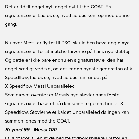
Det er tid til noget nyt, noget nyt til the GOAT. En
signaturstøvle. Lad os se, hvad adidas kom op med denne
gang.
Nu hvor Messi er flyttet til
PSG
, skulle han have nogle nye
signaturstøvler for at matche farverne på hans nye klubtøj.
Og dette er ikke bare endnu en signaturstøvle, den har
noget særligt ved sig, og det er den nyeste generation af X
Speedflow, lad os se, hvad
adidas
har fundet på.
X Speedflow Messi Unparalleled
Som nævnt ovenfor er Messis nye støvler hans første
signaturstøvler baseret på den seneste generation af
X
Speedflow
. Støvlerne er kaldet
Unparalleled
da ingen kan
sammenlignes med the GOAT.
Beyond 99 - Messi 100
Et vildt look til en af de bedste fodboldspillere i historien.