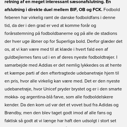
retning af en meget interessant sæsonafslutning. En
afslutning i direkte duel mellem BIF, OB og FCK.
Fodbold
feberen har virkelig ramt de danske fodboldfans i denne
tid, da der i den grad er ved at komme forår og
forårsstemning på fodboldbanerne og på alle de stadions
der hver uge åbner op for Superliga bold. Derfor glæder det
os, at vi kan være med til at klæde i hvert fald een af
guldbejlernes fans ud i en af deres nyeste fodboldtrøjer. I
samarbejde med Addias er det nemlig lykkedes os at hente
et kæmpe parti af den eftertragtede udebanetrøje hjem til
en pris, hvor alle virkelig kan være med. Det er den nyeste
udebanetrøje, hvor Unicef pryder brystet og er i den smarte
mokka- og argentina-blå farve, som alle fodboldelskere
kender. Da den kom ud var det et vovet bud fra Adidas og
Brøndby, men den blev taget godt imod af alle fans og
faktisk så godt at vi længe har haft den udsolgt i stort set