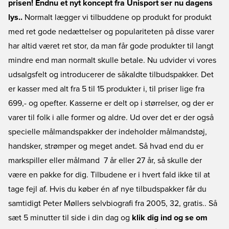
prisen! Endnu et nyt koncept fra Unisport ser nu dagens
lys..
Normalt lægger vi tilbuddene op produkt for produkt
med ret gode nedættelser og populariteten på disse varer
har altid været ret stor, da man får gode produkter til langt
mindre end man normalt skulle betale. Nu udvider vi vores
udsalgsfelt og introducerer de såkaldte
tilbudspakker
. Det
er kasser med alt fra 5 til 15 produkter i, til priser lige fra
699,- og opefter. Kasserne er delt op i størrelser, og der er
varer til folk i alle former og aldre. Ud over det er der også
specielle
målmandspakker
der indeholder målmandstøj,
handsker, strømper og meget andet. Så hvad end du er
markspiller eller målmand  7 år eller 27 år, så skulle der
være en pakke for dig. Tilbudene er i hvert fald ikke til at
tage fejl af. Hvis du køber én af
nye tilbudspakker
får du
samtidigt Peter Møllers selvbiografi fra 2005, 32, gratis.. Så
sæt 5 minutter til side i din dag og
klik dig ind og se om