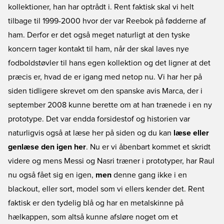
kollektioner, han har optrådt i. Rent faktisk skal vi helt
tilbage til 1999-2000 hvor der var Reebok på fødderne af
ham. Derfor er det også meget naturligt at den tyske
koncern tager kontakt til ham, når der skal laves nye
fodboldstøvler til hans egen kollektion og det ligner at det
præcis er, hvad de er igang med netop nu. Vi har her på
siden tidligere skrevet om den spanske avis Marca, der i
september 2008 kunne berette om at han trænede i en ny
prototype. Det var endda forsidestof og historien var
naturligvis også at læse her på siden og du kan
læse eller
genlæse den igen her
. Nu er vi åbenbart kommet et skridt
videre og mens Messi og Nasri træner i prototyper, har Raul
nu også fået sig en igen,
men
denne gang ikke i en
blackout, eller sort, model som vi ellers kender det. Rent
faktisk er den tydelig blå og har en metalskinne på
hælkappen, som altså kunne afsløre noget om et