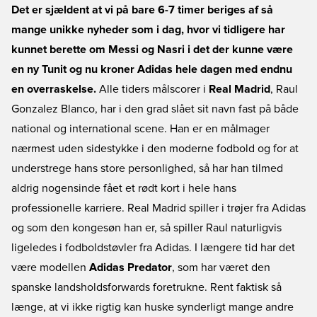
Det er sjældent at vi på bare 6-7 timer beriges af så
mange unikke nyheder som i dag, hvor vi tidligere har
kunnet berette om Messi og Nasri i det der kunne være
en ny Tunit og nu kroner Adidas hele dagen med endnu
en overraskelse.
Alle tiders målscorer i
Real Madrid
, Raul
Gonzalez Blanco, har i den grad slået sit navn fast på både
national og international scene. Han er en målmager
nærmest uden sidestykke i den moderne fodbold og for at
understrege hans store personlighed, så har han tilmed
aldrig nogensinde fået et rødt kort i hele hans
professionelle karriere. Real Madrid spiller i trøjer fra Adidas
og som den kongesøn han er, så spiller Raul naturligvis
ligeledes i fodboldstøvler fra Adidas. I længere tid har det
være modellen
Adidas Predator
, som har været den
spanske landsholdsforwards foretrukne. Rent faktisk så
længe, at vi ikke rigtig kan huske synderligt mange andre