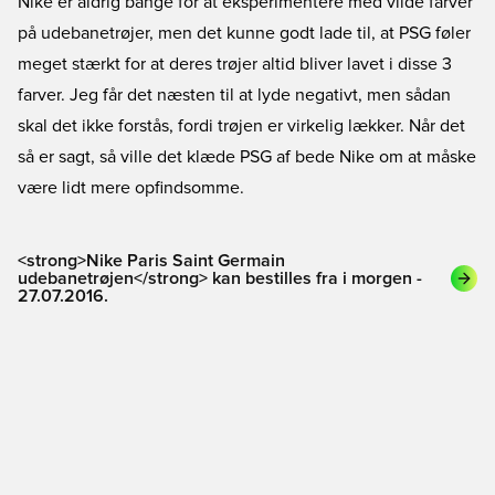
Nike er aldrig bange for at eksperimentere med vilde farver
på udebanetrøjer, men det kunne godt lade til, at PSG føler
meget stærkt for at deres trøjer altid bliver lavet i disse 3
farver. Jeg får det næsten til at lyde negativt, men sådan
skal det ikke forstås, fordi trøjen er virkelig lækker. Når det
så er sagt, så ville det klæde PSG af bede Nike om at måske
være lidt mere opfindsomme.
<strong>Nike Paris Saint Germain
udebanetrøjen</strong> kan bestilles fra i morgen -
27.07.2016.