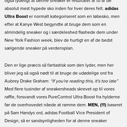
også tydeligt at denne sneaker er resultatet af to af de
absolut mest hypede sko inden for hver deres felt.
adidas
Ultra Boost
er normalt kategoriseret som en løbesko, men
efter at Kanye West begyndte at bruge dem som en
almindelig sneaker og i særdeleshed flashede dem under
New York Fashion week, blev de hurtigt en af de bedst
sælgende sneaker på verdensplan.
Den er lige præcis så fantastisk som den lyder, men her
bliver jeg så også nødt til at bruge de udødelige ord fra
Aubrey Drake Graham:
“If you're reading this, it's too late”
Med flere tusinder af sneakersheads skrevet op til vores
raffle, forsvandt vores PureControl Ultra Boost fra hylderne
før de overhovedet nåede at ramme dem.
MEN, (!!!)
baseret
på Sam Handys ord, adidas Football Vice President of
Design, så er sandsynligheden for at denne sneaker