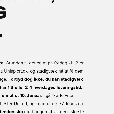
G
L
 Grunden til det er, at på fredag kl. 12 er
 på Unispiort.dk, og stadigvæk nå at få dem
uge.
Fortryd dog ikke, du kan stadigvæk
har 1-3 eller 2-4 hverdages leveringstid.
em til d. 10. Januar.
I går kørte vi en
ester United, og i dag er der så fokus en
dendørssko
med nogen af verdens største