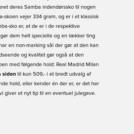
ignet deres Samba indendørssko til nogen
-skoen vejer 334 gram, og er i et klassisk
ba-sko er, at de er i de respektive
gør dem helt specielle og en lækker ting
n har en non-marking sål der gør at den kan
dseende og kvalitet gør også at den
 skoen med følgende hold: Real Madrid Milan
å siden
til kun 509,- i et bredt udvalg af
nde hold, eller kender én der er, er det her
giver et nyt tip til en eventuel julegave.