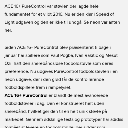
ACE 16+ PureControl var støvlen der lagde hele
fundamentet for et vildt 2016. Nu er den klar i Speed of
Light udgaven og den er ikke til undgå. Se neon varianten
her.
Siden
ACE 16+ PureControl
blev præsenteret tilbage i
januar har spillere som Paul Pogba, Ivan Rakitic og Mesut
Özil haft den snørebåndsløse fodboldstøvle som deres
præference. Nu udgives PureControl fodboldstøvlen i en
neon udgave, der i den grad får de kontrollerende
fodboldspillere frem i rampelyset.
ACE 16+ PureControl
er blandt de mest avancerede
fodboldstøvler i dag. Den er konstrueret helt uden
snørebånd, hvilket gør den til en helt unik støvle på
markedet. Gennem adskillige tests og prototyper har adidas
formået at levere en fodboldstøvle, der sidder som