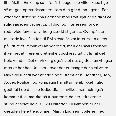
lille Malta. En kamp som for år tilbage ikke ville skabe lige
så megen opmærksomhed, som den gør denne gang. For
efter den flotte sejr på udebane mod Portugal er de
danske
roligans
igen vågnet op til dåd, og interessen for de
rød/hvide farver er virkelig stærkt stigende. Ovenpå den
missede kvalifikation til EM sidste år, var interessen ellers
på lidt af et lavpunkt i længere tid, men der skal i fodbold
ikke meget mere end et enkelt god resultat til, før at det
hele vender. Det er virkelig også sket nu, og det kan vi også
mærke her hos Unisport, hvor der er mange der skal være
rød/hvid klar til weekenden og til fremtiden. Bendtner, Jon,
Agger, Poulsen og kompagni har altså i øjeblikket rigtig
godt fat i de danske fodboldfans, hvilket man nok også
kommer til at mærke på tribunerne, da der i skrivende
stund er solgt hele 33.690 billetter. Til kampen er der
desuden hele tre jubilarer. Martin Laursen jubilerer med