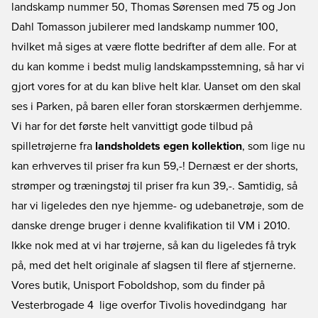
landskamp nummer 50, Thomas Sørensen med 75 og Jon
Dahl Tomasson jubilerer med landskamp nummer 100,
hvilket må siges at være flotte bedrifter af dem alle. For at
du kan komme i bedst mulig landskampsstemning, så har vi
gjort vores for at du kan blive helt klar. Uanset om den skal
ses i Parken, på baren eller foran storskærmen derhjemme.
Vi har for det første helt vanvittigt gode tilbud på
spilletrøjerne fra
landsholdets egen kollektion
, som lige nu
kan erhverves til priser fra kun 59,-! Dernæst er der shorts,
strømper og træningstøj til priser fra kun 39,-. Samtidig, så
har vi ligeledes den nye hjemme- og udebanetrøje, som de
danske drenge bruger i denne kvalifikation til VM i 2010.
Ikke nok med at vi har trøjerne, så kan du ligeledes få tryk
på, med det helt originale af slagsen til flere af stjernerne.
Vores butik, Unisport Foboldshop, som du finder på
Vesterbrogade 4  lige overfor Tivolis hovedindgang  har