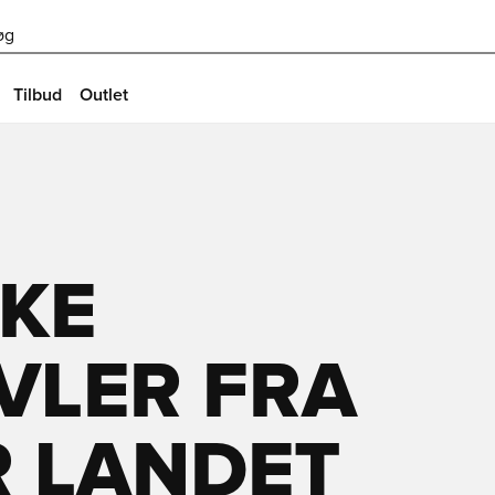
øg
Tilbud
Outlet
SKE
VLER FRA
R LANDET