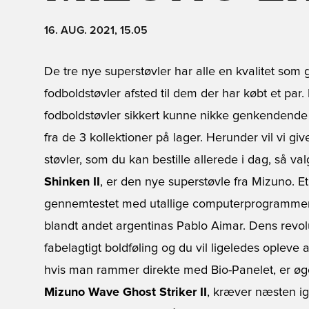
16. AUG. 2021, 15.05
De tre nye superstøvler har alle en kvalitet som 
fodboldstøvler afsted til dem der har købt et par.
fodboldstøvler sikkert kunne nikke genkendende t
fra de 3 kollektioner på lager. Herunder vil vi giv
støvler, som du kan bestille allerede i dag, så val
Shinken II
, er den nye superstøvle fra Mizuno. E
gennemtestet med utallige computerprogrammer 
blandt andet argentinas Pablo Aimar. Dens revol
fabelagtigt boldføling og du vil ligeledes opleve
hvis man rammer direkte med Bio-Panelet, er øget i
Mizuno Wave Ghost Striker II
, kræver næsten i