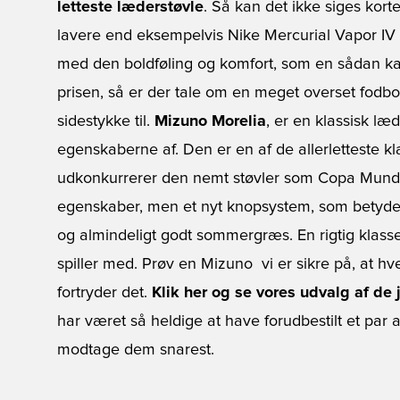
letteste læderstøvle
. Så kan det ikke siges kort
lavere end eksempelvis Nike Mercurial Vapor IV o
med den boldføling og komfort, som en sådan kan 
prisen, så er der tale om en meget overset fodbo
sidestykke til.
Mizuno Morelia
, er en klassisk l
egenskaberne af. Den er en af de allerletteste kl
udkonkurrerer den nemt støvler som Copa Mundi
egenskaber, men et nyt knopsystem, som betyde
og almindeligt godt sommergræs. En rigtig klass
spiller med. Prøv en Mizuno  vi er sikre på, at h
fortryder det.
Klik her og se vores udvalg af de
har været så heldige at have forudbestilt et par 
modtage dem snarest.