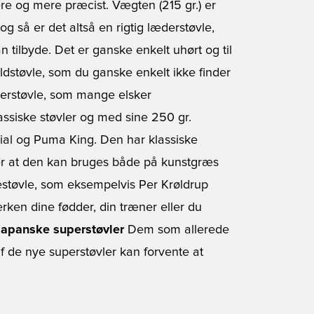
ere og mere præcist. Vægten (215 gr.) er
g så er det altså en rigtig læderstøvle,
tilbyde. Det er ganske enkelt uhørt og til
ldstøvle, som du ganske enkelt ikke finder
æderstøvle, som mange elsker
assiske støvler og med sine 250 gr.
al og Puma King. Den har klassiske
r at den kan bruges både på kunstgræs
estøvle, som eksempelvis Per Krøldrup
verken dine fødder, din træner eller du
 japanske superstøvler
Dem som allerede
af de nye superstøvler kan forvente at