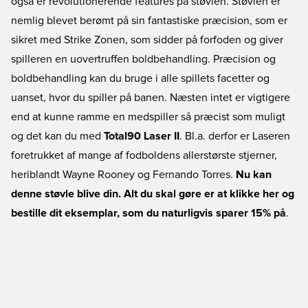
også er revolutionerende features på støvlen. Støvlen er
nemlig blevet berømt på sin fantastiske præcision, som er
sikret med Strike Zonen, som sidder på forfoden og giver
spilleren en uovertruffen boldbehandling. Præcision og
boldbehandling kan du bruge i alle spillets facetter og
uanset, hvor du spiller på banen. Næsten intet er vigtigere
end at kunne ramme en medspiller så præcist som muligt
og det kan du med
Total90 Laser II
. Bl.a. derfor er Laseren
foretrukket af mange af fodboldens allerstørste stjerner,
heriblandt Wayne Rooney og Fernando Torres.
Nu kan
denne støvle blive din. Alt du skal gøre er at klikke her og
bestille dit eksemplar, som du naturligvis sparer 15% på
.