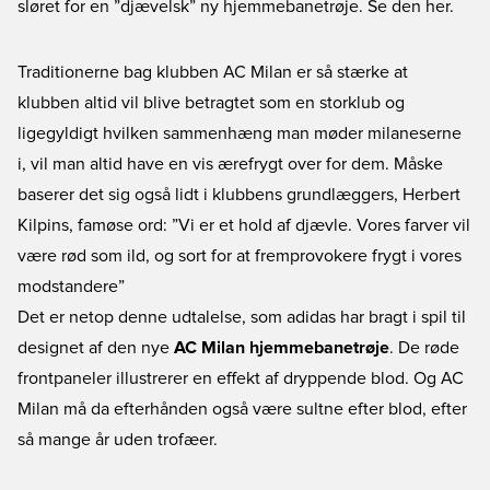
sløret for en ”djævelsk” ny hjemmebanetrøje. Se den her.
Traditionerne bag klubben AC Milan er så stærke at
klubben altid vil blive betragtet som en storklub og
ligegyldigt hvilken sammenhæng man møder milaneserne
i, vil man altid have en vis ærefrygt over for dem. Måske
baserer det sig også lidt i klubbens grundlæggers, Herbert
Kilpins, famøse ord: ”Vi er et hold af djævle. Vores farver vil
være rød som ild, og sort for at fremprovokere frygt i vores
modstandere”
Det er netop denne udtalelse, som adidas har bragt i spil til
designet af den nye
AC Milan hjemmebanetrøje
. De røde
frontpaneler illustrerer en effekt af dryppende blod. Og AC
Milan må da efterhånden også være sultne efter blod, efter
så mange år uden trofæer.