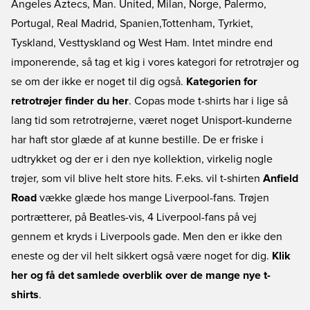
Angeles Aztecs, Man. United, Milan, Norge, Palermo,
Portugal, Real Madrid, Spanien,Tottenham, Tyrkiet,
Tyskland, Vesttyskland og West Ham. Intet mindre end
imponerende, så tag et kig i vores kategori for retrotrøjer og
se om der ikke er noget til dig også.
Kategorien for
retrotrøjer finder du her
. Copas mode t-shirts har i lige så
lang tid som retrotrøjerne, været noget Unisport-kunderne
har haft stor glæde af at kunne bestille. De er friske i
udtrykket og der er i den nye kollektion, virkelig nogle
trøjer, som vil blive helt store hits. F.eks. vil t-shirten
Anfield
Road
vække glæde hos mange Liverpool-fans. Trøjen
portrætterer, på Beatles-vis, 4 Liverpool-fans på vej
gennem et kryds i Liverpools gade. Men den er ikke den
eneste og der vil helt sikkert også være noget for dig.
Klik
her og få det samlede overblik over de mange nye t-
shirts
.