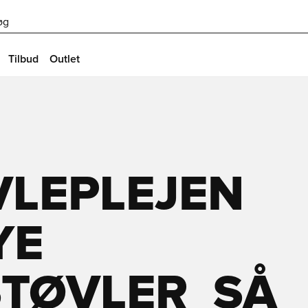
øg
Tilbud
Outlet
VLEPLEJEN
YE
ØVLER  SÅ