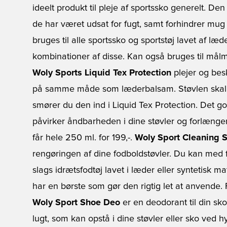
ideelt produkt til pleje af sportssko generelt. De
de har været udsat for fugt, samt forhindrer mug 
bruges til alle sportssko og sportstøj lavet af læde
kombinationer af disse. Kan også bruges til målm
Woly Sports Liquid Tex Protection
plejer og bes
på samme måde som læderbalsam. Støvlen skal f
smører du den ind i Liquid Tex Protection. Det go
påvirker åndbarheden i dine støvler og forlænger
får hele 250 ml. for 199,-.
Woly Sport Cleaning
rengøringen af dine fodboldstøvler. Du kan med f
slags idrætsfodtøj lavet i læder eller syntetisk ma
har en børste som gør den rigtig let at anvende. 
Woly Sport Shoe Deo
er en deodorant til din sk
lugt, som kan opstå i dine støvler eller sko ved h