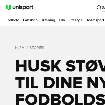
S
Fodbold
Fanshop
Træning
Løb
Lifestyle
Teamsport
HJEM
STORIES
HUSK STØ
TIL DINE N
FODBOLDST