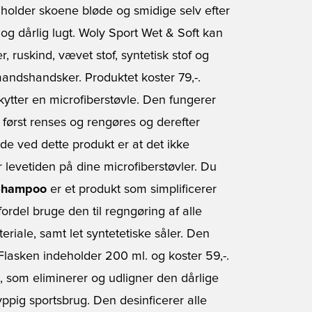
n holder skoene bløde og smidige selv efter
og dårlig lugt. Woly Sport Wet & Soft kan
r, ruskind, vævet stof, syntetisk stof og
andshandsker. Produktet koster 79,-.
kytter en microfiberstøvle. Den fungerer
ørst renses og rengøres og derefter
de ved dette produkt er at det ikke
 levetiden på dine microfiberstøvler. Du
 Shampoo
er et produkt som simplificerer
ordel bruge den til regngøring af alle
teriale, samt let syntetetiske såler. Den
Flasken indeholder 200 ml. og koster 59,-.
o, som eliminerer og udligner den dårlige
yppig sportsbrug. Den desinficerer alle