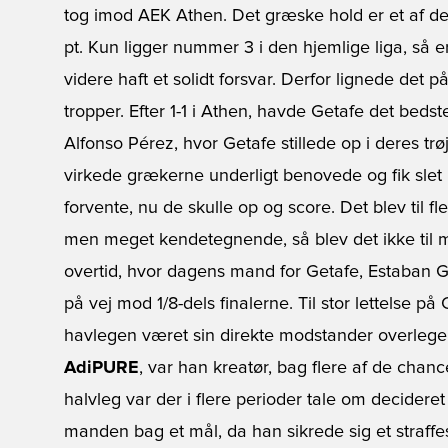
tog imod AEK Athen. Det græske hold er et af d
pt. Kun ligger nummer 3 i den hjemlige liga, så e
videre haft et solidt forsvar. Derfor lignede det
tropper. Efter 1-1 i Athen, havde Getafe det be
Alfonso Pérez, hvor Getafe stillede op i deres tr
virkede grækerne underligt benovede og fik slet 
forvente, nu de skulle op og score. Det blev til 
men meget kendetegnende, så blev det ikke til mål.
overtid, hvor dagens mand for Getafe, Estaban G
på vej mod 1/8-dels finalerne. Til stor lettelse 
havlegen været sin direkte modstander overlege
AdiPURE
, var han kreatør, bag flere af de chanc
halvleg var der i flere perioder tale om decider
manden bag et mål, da han sikrede sig et straffe