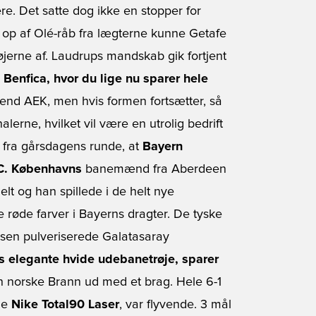
e. Det satte dog ikke en stopper for
t op af Olé-råb fra lægterne kunne Getafe
jerne af. Laudrups mandskab gik fortjent
e
Benfica, hvor du lige nu sparer hele
 end AEK, men hvis formen fortsætter, så
alerne, hvilket vil være en utrolig bedrift
e fra gårsdagens runde, at
Bayern
C. Københavns
banemænd fra Aberdeen
elt og han spillede i de helt nye
 røde farver i Bayerns dragter. De tyske
usen pulveriserede Galatasaray
 elegante hvide udebanetrøje, sparer
on norske Brann ud med et brag. Hele 6-1
ine
Nike Total90 Laser
, var flyvende. 3 mål