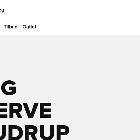
øg
Tilbud
Outlet
OG
ERVE
AUDRUP