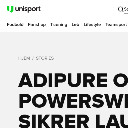
S
Fodbold
Fanshop
Træning
Løb
Lifestyle
Teamsport
HJEM
STORIES
ADIPURE 
POWERSW
SIKRER L