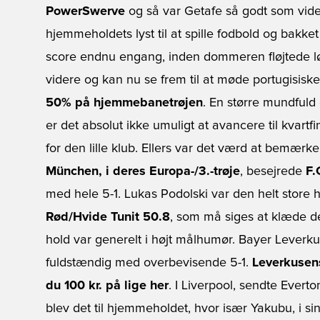
PowerSwerve
og så var Getafe så godt som vider
hjemmeholdets lyst til at spille fodbold og bakke
score endnu engang, inden dommeren fløjtede lø
videre og kan nu se frem til at møde portugisisk
50% på hjemmebanetrøjen
. En større mundfuld
er det absolut ikke umuligt at avancere til kvartfin
for den lille klub. Ellers var det værd at bemærk
München, i deres Europa-/3.-trøje
, besejrede
F.
med hele 5-1. Lukas Podolski var den helt store h
Rød/Hvide Tunit 50.8
, som må siges at klæde de
hold var generelt i højt målhumør. Bayer Leverk
fuldstændig med overbevisende 5-1.
Leverkusens
du 100 kr. på lige her
. I Liverpool, sendte Evert
blev det til hjemmeholdet, hvor især Yakubu, i s