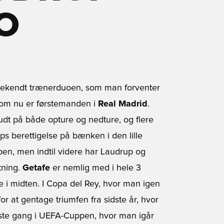
O
bekendt trænerduoen, som man forventer
som nu er førstemanden i
Real Madrid
.
budt på både opture og nedture, og flere
 berettigelse på bænken i den lille
bben, men indtil videre har Laudrup og
gtning.
Getafe
er nemlig med i hele 3
se i midten. I Copa del Rey, hvor man igen
or at gentage triumfen fra sidste år, hvor
rste gang i UEFA-Cuppen, hvor man igår