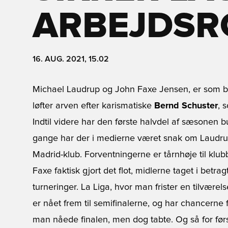
ARBEJDSR
16. AUG. 2021, 15.02
Michael Laudrup og John Faxe Jensen, er som 
løfter arven efter karismatiske
Bernd Schuster
, 
Indtil videre har den første halvdel af sæsonen 
gange har der i medierne været snak om Laudrups
Madrid-klub. Forventningerne er tårnhøje til klu
Faxe faktisk gjort det flot, midlerne taget i betra
turneringer. La Liga, hvor man frister en tilværel
er nået frem til semifinalerne, og har chancerne f
man nåede finalen, men dog tabte. Og så for fø