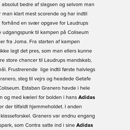
e absolut bedre af slagsen og selvom man
r man klart mest scorende og har indtil
 på forhånd en svær opgave for Laudrups
dste udgangspunk til kampen på Coliseum
øjer fra Joma. Fra starten af kampen
ikke lagt det pres, som man ellers kunne
flere store chancer til Laudrups mandskab,
 Frustrerende  lige indtil første halvlegs
ranero, steg til vejrs og headede Getafe
på Coliseum. Estaban Granero havde i hele
n og med kæleri for bolden i hans
Adidas
er der tilfaldt hjemmeholdet. I anden
et klasseforskel. Granero var endnu engang
spark, som Contra satte ind i sine
Adidas