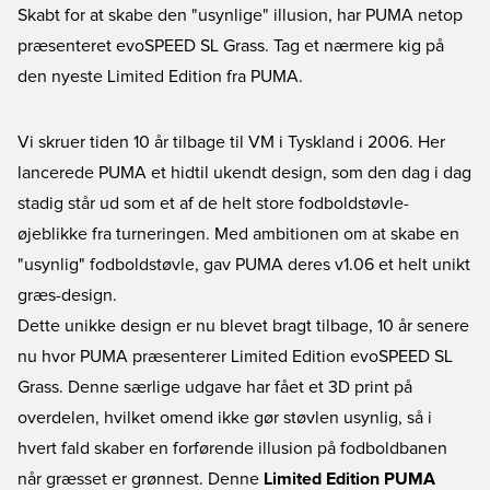
Skabt for at skabe den "usynlige" illusion, har PUMA netop
præsenteret evoSPEED SL Grass. Tag et nærmere kig på
den nyeste Limited Edition fra PUMA.
Vi skruer tiden 10 år tilbage til VM i Tyskland i 2006. Her
lancerede PUMA et hidtil ukendt design, som den dag i dag
stadig står ud som et af de helt store fodboldstøvle-
øjeblikke fra turneringen. Med ambitionen om at skabe en
"usynlig" fodboldstøvle, gav PUMA deres v1.06 et helt unikt
græs-design.
Dette unikke design er nu blevet bragt tilbage, 10 år senere
nu hvor PUMA præsenterer
Limited Edition evoSPEED SL
Grass
. Denne særlige udgave har fået et 3D print på
overdelen, hvilket omend ikke gør støvlen usynlig, så i
hvert fald skaber en forførende illusion på fodboldbanen
når græsset er grønnest. Denne
Limited Edition PUMA