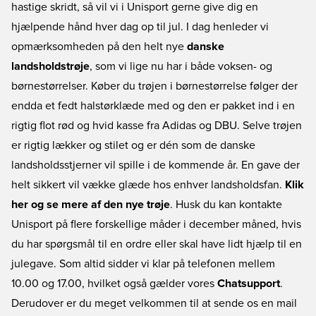
hastige skridt, så vil vi i Unisport gerne give dig en
hjælpende hånd hver dag op til jul. I dag henleder vi
opmærksomheden på den helt nye
danske
landsholdstrøje
, som vi lige nu har i både voksen- og
børnestørrelser. Køber du trøjen i børnestørrelse følger der
endda et fedt halstørklæde med og den er pakket ind i en
rigtig flot rød og hvid kasse fra Adidas og DBU. Selve trøjen
er rigtig lækker og stilet og er dén som de danske
landsholdsstjerner vil spille i de kommende år. En gave der
helt sikkert vil vække glæde hos enhver landsholdsfan.
Klik
her og se mere af den nye trøje
. Husk du kan kontakte
Unisport på flere forskellige måder i december måned, hvis
du har spørgsmål til en ordre eller skal have lidt hjælp til en
julegave. Som altid sidder vi klar på telefonen mellem
10.00 og 17.00, hvilket også gælder vores
Chatsupport
.
Derudover er du meget velkommen til at sende os en mail