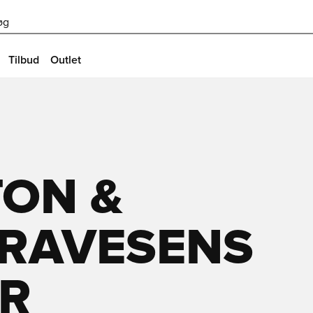
øg
Tilbud
Outlet
TON &
RAVESENS
ER