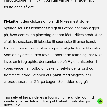
introduktionen af Flyknit og i går var det 4 år siden at vi
første gang så det.
Flyknit
er uden diskussion blandt Nikes mest stolte
opfindelser. Det kommer særligt til udtryk, når man kigger
på, hvor central en placering det har fået i Nikes produktion
af alt fra
sneakers
til
løbesko
til sportssko til amerikansk
fodbold, basketball, golfsko og selvfølgelig
fodboldstøvler
.
Som en hyldest til den revolutionerende teknologi har Nike
lavet en infographic, der samler op på Flyknit historien. I
vores verden af fodbold husker vi selvfølgelig først og
fremmest introduktionen af Flyknit med Magista, der
allerede snart har 2 år på bagen. Som tiden dog går…
Tag selv et kig på deres infographic herunder og find
samtidig vores fulde udvalg af Flyknit produkter på
dette link.