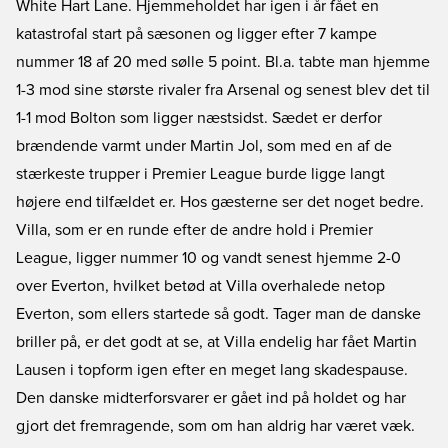
White Hart Lane. Hjemmeholdet har igen i år fået en
katastrofal start på sæsonen og ligger efter 7 kampe
nummer 18 af 20 med sølle 5 point. Bl.a. tabte man hjemme
1-3 mod sine største rivaler fra Arsenal og senest blev det til
1-1 mod Bolton som ligger næstsidst. Sædet er derfor
brændende varmt under Martin Jol, som med en af de
stærkeste trupper i Premier League burde ligge langt
højere end tilfældet er. Hos gæsterne ser det noget bedre.
Villa, som er en runde efter de andre hold i Premier
League, ligger nummer 10 og vandt senest hjemme 2-0
over Everton, hvilket betød at Villa overhalede netop
Everton, som ellers startede så godt. Tager man de danske
briller på, er det godt at se, at Villa endelig har fået Martin
Lausen i topform igen efter en meget lang skadespause.
Den danske midterforsvarer er gået ind på holdet og har
gjort det fremragende, som om han aldrig har været væk.